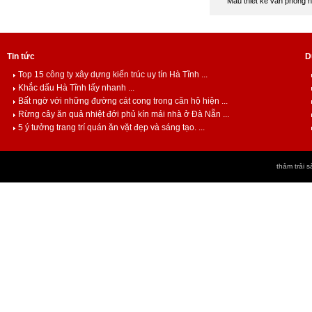
Mẫu thiết kế văn phòng h
Tin tức
D
Top 15 công ty xây dựng kiến trúc uy tín Hà Tĩnh ...
Khắc dấu Hà Tĩnh lấy nhanh ...
Bất ngờ với những đường cát cong trong căn hộ hiện ...
Rừng cây ăn quả nhiệt đới phủ kín mái nhà ở Đà Nẵn ...
5 ý tưởng trang trí quán ăn vặt đẹp và sáng tạo. ...
thảm trải s