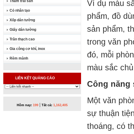
Thảm trải sàn
Ví dụ màu sắ
Cỏ nhân tạo
phẩm, đồ dùn
Xốp dán tường
sản phẩm, th
Giấy dán tường
Trần thạch cao
trong văn ph
Gia công cơ khí, inox
đó, mỗi phòn
Rèm mành
màu sắc chủ 
LIÊN KẾT QUẢNG CÁO
Công năng 
Một văn phò
|
Hôm nay:
199
Tất cả:
1,162,405
sự thuận tiệ
thoáng, có t