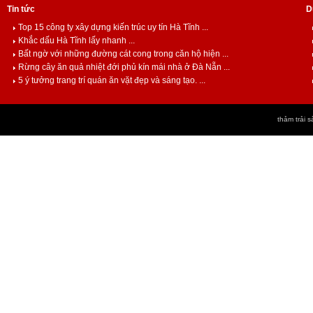
Tin tức
D
Top 15 công ty xây dựng kiến trúc uy tín Hà Tĩnh ...
Khắc dấu Hà Tĩnh lấy nhanh ...
Bất ngờ với những đường cát cong trong căn hộ hiện ...
Rừng cây ăn quả nhiệt đới phủ kín mái nhà ở Đà Nẵn ...
5 ý tưởng trang trí quán ăn vặt đẹp và sáng tạo. ...
thảm trải s