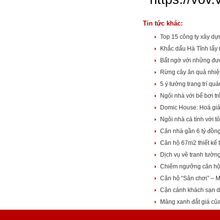
Tin tức khác:
Top 15 công ty xây dựn
Khắc dấu Hà Tĩnh lấy
Bất ngờ với những đườ
Rừng cây ăn quả nhiệ
5 ý tưởng trang trí qu
Ngôi nhà với bể bơi 
Domic House: Hoá giả
Ngôi nhà cá tính với 
Căn nhà gần 6 tỷ đồn
Căn hộ 67m2 thiết kế 
Dịch vụ vẽ tranh tườn
Chiêm ngưỡng căn hộ 
Căn hộ “Sân chơi” – 
Cận cảnh khách sạn dá
Mảng xanh đắt giá của