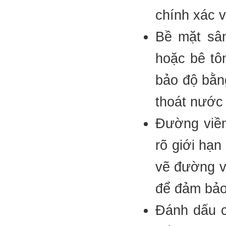
chính xác v
Bề mặt sâ
hoặc bê tô
bảo độ bằn
thoát nước 
Đường viền
rõ giới hạn
vẽ đường v
để đảm bảo
Đánh dấu c