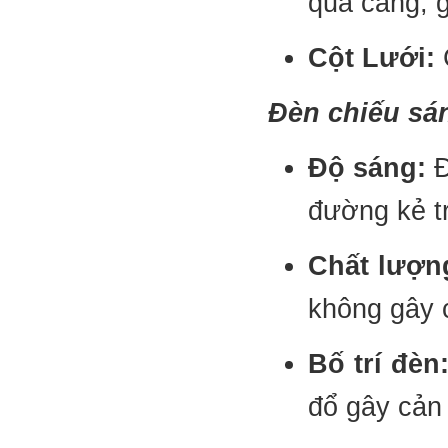
quá căng, 
Cột Lưới:
Đèn chiếu sán
Độ sáng:
Đ
đường kẻ t
Chất lượn
không gây 
Bố trí đèn
đổ gây cản 