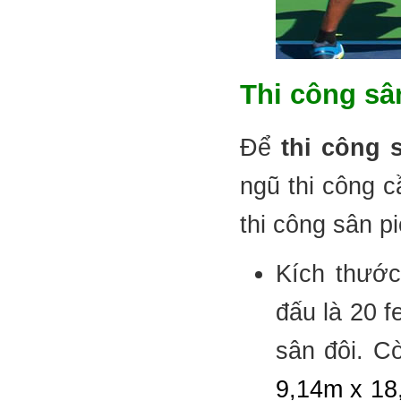
Thi công sâ
Để
thi công s
ngũ thi công c
thi công sân pi
Kích thướ
đấu là 20 f
sân đôi. C
9,14m x 18,