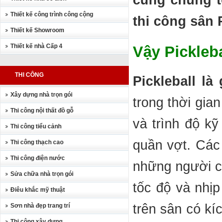
cùng chúng t
Thiết kế công trình công cộng
thi công sân 
Thiết kế Showroom
Thiết kế nhà Cấp 4
Vậy Pickleba
THI CÔNG
Pickleball là 
Xây dựng nhà trọn gói
trong thời gia
Thi công nội thất đồ gỗ
và trình độ k
Thi công tiểu cảnh
quần vợt. Các
Thi công thạch cao
Thi công điện nước
những người ch
Sửa chữa nhà trọn gói
tốc độ và nhịp
Điêu khắc mỹ thuật
trên sân có kí
Sơn nhà đẹp trang trí
Thi công xây dựng