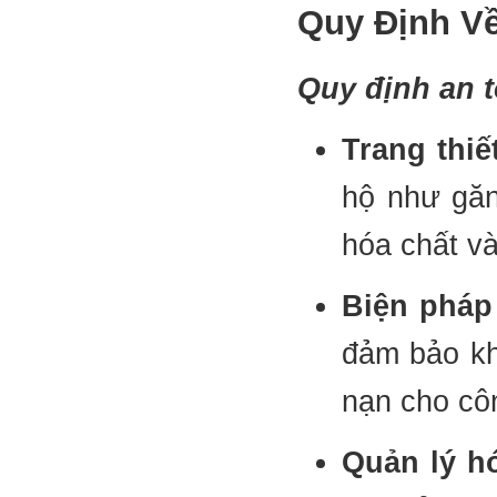
Quy Định V
Quy định an t
Trang thiế
hộ như găn
hóa chất v
Biện pháp
đảm bảo kh
nạn cho cô
Quản lý hó