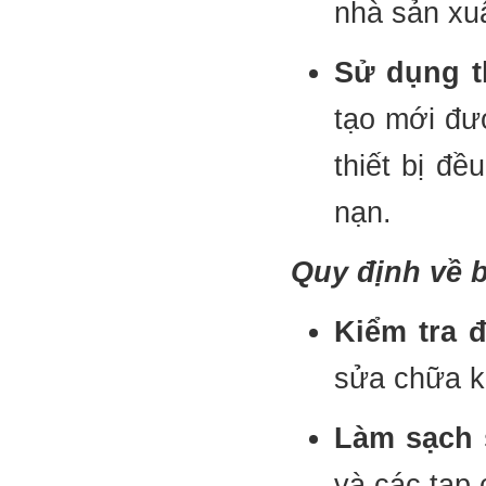
nhà sản xuấ
Sử dụng t
tạo mới đư
thiết bị đ
nạn.
Quy định về 
Kiểm tra đ
sửa chữa kị
Làm sạch 
và các tạp 