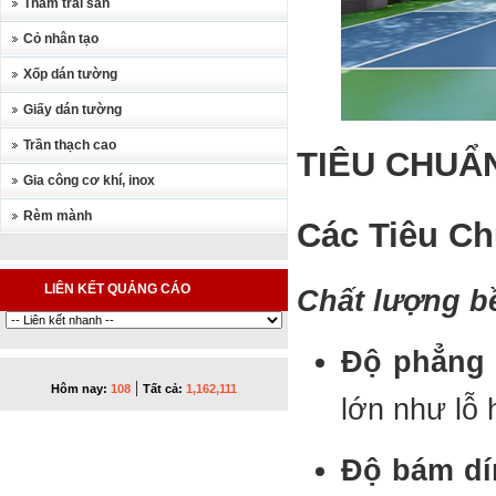
Thảm trải sàn
Cỏ nhân tạo
Xốp dán tường
Giấy dán tường
Trần thạch cao
TIÊU CHUẨ
Gia công cơ khí, inox
Rèm mành
Các Tiêu Ch
LIÊN KẾT QUẢNG CÁO
Chất lượng b
Độ phẳng 
|
Hôm nay:
108
Tất cả:
1,162,111
lớn như lỗ 
Độ bám dí