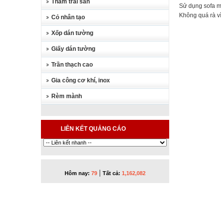
Thảm trải sàn
Sử dụng sofa mà
Không quá rà vì
Cỏ nhân tạo
Xốp dán tường
Giấy dán tường
Trần thạch cao
Gia công cơ khí, inox
Rèm mành
LIÊN KẾT QUẢNG CÁO
|
Hôm nay:
79
Tất cả:
1,162,082