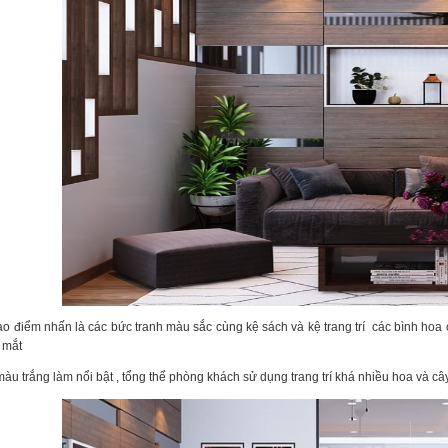
tạo điểm nhấn là các bức tranh màu sắc cùng kệ sách và kệ trang trí các bình hoa c
 mắt
u trắng làm nổi bật , tổng thể phòng khách sử dụng trang trí khá nhiều hoa và câ