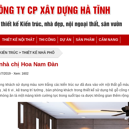
THIẾT KẾ NỘI THẤT
THI CÔNG
DỰ ÁN
SẢN PHẨM
CẨM NANG
 KIẾN TRÚC
> THIẾT KẾ NHÀ PHỐ
 nhà chị Hoa Nam Đàn
1/7/2019 - Xem: 1602
òng khách sử dụng màu sơn trắng các kiến trúc sư đã đưa vào với nội thất gỗ mà
 , kệ ti vi , kệ trang trí tường , bàn phòng khách trong thiết kế sử dụng hệ gỗ công
phòng ăn là một màng kính cường lực trong suốt tạo ra được không gian thêm rộng