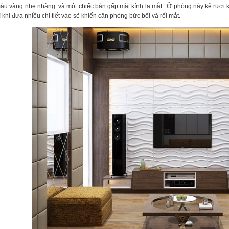
u vàng nhẹ nhàng và một chiếc bàn gấp mặt kính lạ mắt . Ở phòng này kệ rượi kệ 
 khi đưa nhiều chi tiết vào sẽ khiến căn phòng bức bối và rối mắt.