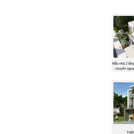
Mẫu nhà 2 tầng
chuyển ngoạn
Thiế