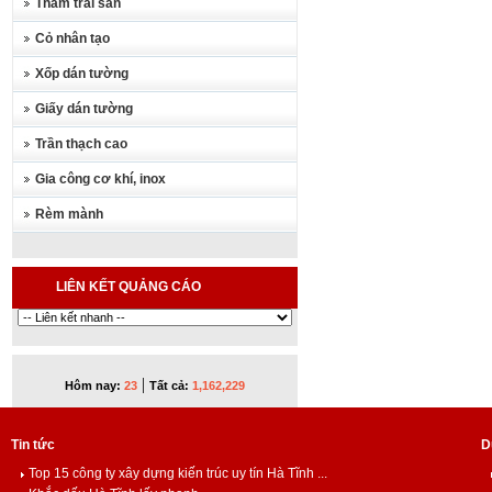
Thảm trải sàn
Cỏ nhân tạo
Xốp dán tường
Giấy dán tường
Trần thạch cao
Gia công cơ khí, inox
Rèm mành
LIÊN KẾT QUẢNG CÁO
|
Hôm nay:
23
Tất cả:
1,162,229
Tin tức
D
Top 15 công ty xây dựng kiến trúc uy tín Hà Tĩnh ...