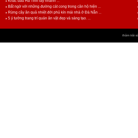
Khắc dấu Hà Tĩnh lấy nhanh ...
Bất ngờ với những đường cát cong trong căn hộ hiện ...
Rừng cây ăn quả nhiệt đới phủ kín mái nhà ở Đà Nẵn ...
5 ý tưởng trang trí quán ăn vặt đẹp và sáng tạo. ...
thảm trải s