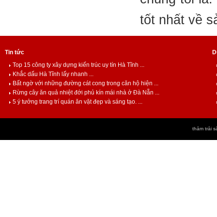
tốt nhất về 
Tin tức
D
Top 15 công ty xây dựng kiến trúc uy tín Hà Tĩnh ...
Khắc dấu Hà Tĩnh lấy nhanh ...
Bất ngờ với những đường cát cong trong căn hộ hiện ...
Rừng cây ăn quả nhiệt đới phủ kín mái nhà ở Đà Nẵn ...
5 ý tưởng trang trí quán ăn vặt đẹp và sáng tạo. ...
thảm trải s