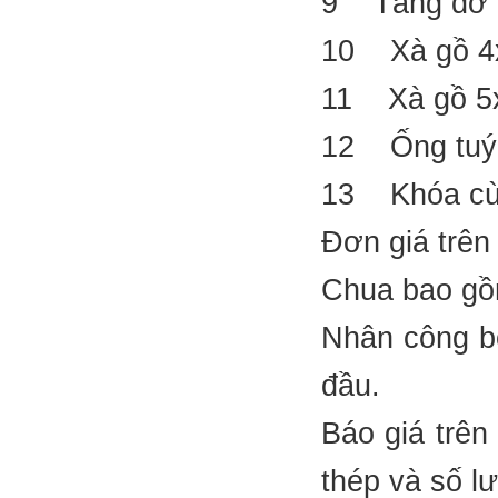
9 Tăng đơ
10 Xà gồ 
11 Xà gồ 
12 Ống tu
13 Khóa c
Đơn giá trê
Chua bao gồm
Nhân công bố
đầu.
Báo giá trên
thép và số l