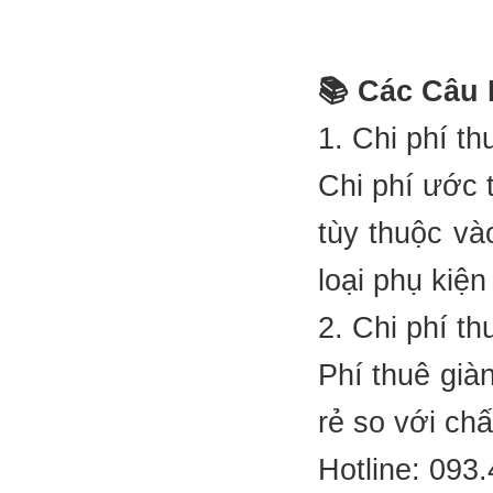
📚 Các Câu
1. Chi phí th
Chi phí ước 
tùy thuộc và
loại phụ kiệ
2. Chi phí th
Phí thuê già
rẻ so với chấ
Hotline: 093.