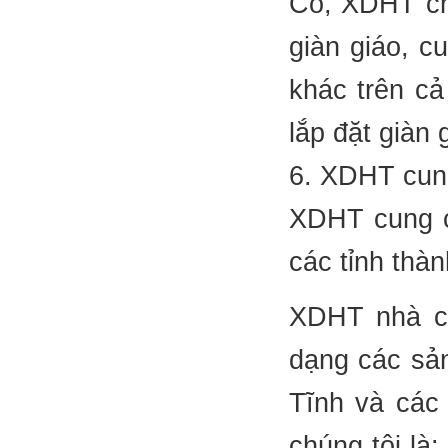
Có, XDHT ch
giàn giáo, c
khác trên cả
lắp đặt giàn 
6. XDHT cung
XDHT cung cấ
các tỉnh thàn
XDHT nhà cu
dạng các sản
Tĩnh và các
chúng tôi là