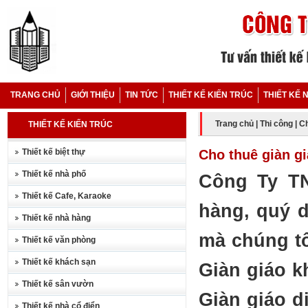
TRANG CHỦ
GIỚI THIỆU
TIN TỨC
THIẾT KẾ KIẾN TRÚC
THIẾT KẾ 
Trang chủ
|
Thi công
|
Ch
THIẾT KẾ KIẾN TRÚC
Thiết kế biệt thự
Cho thuê giàn gi
Thiết kế nhà phố
Công Ty T
Thiết kế Cafe, Karaoke
hàng, quý d
Thiết kế nhà hàng
mà chúng tô
Thiết kế văn phòng
Thiết kế khách sạn
Giàn giáo k
Thiết kế sân vườn
Giàn giáo d
Thiết kế nhà cổ điển