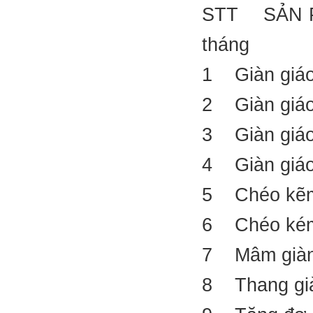
STT SẢN P
tháng
1 Giàn gi
2 Giàn gi
3 Giàn gi
4 Giàn gi
5 Chéo kẽ
6 Chéo ké
7 Mâm già
8 Thang gi